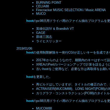
BURNING POINT
CELIA88
Firecracker MUSIC SELECTION / Music ARENA
MUCO
hoot
のpc98汎用ドライバ用のファイル抽出プログラムを更新
英雄伝説IV & Brandish VT
GAGE
群雄三国志
ライヒスリッター
2019/01/06
hoot
の使用制限解除キー発行CGIが正しいキーを生成で
2017年からのようなので、期限内のキーはすべて
XREAのPerlのバージョンアップで計算を誤る
古いhootをご使用など、必要な方は再取得をお願
hoot
を更新した。
再ビルドはしていますが、タイトルの修正のみで、
ACTRAISER(MUCOM88)、LONG NIGHT(
カリグラフ・コンストラクション(PC88)のタイト
hoot
のpc88汎用ドライバ用のファイル抽出プログラムを
MUCOM88