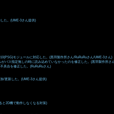
た。(UME-3さん提供)
/AY-3-8910(PSG)モジュールに対応した。(黒羽製作所さん/RuRuRuさん/UME-3さん)
イルがパス指定無しの時に読み込めていなかったのを修正した。(黒羽製作所さん
不具合を修正した。(RuRuRuさん)
/更新した。(UME-3さん提供)
すると2D機で動作しなくなる対策)