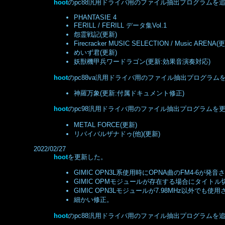
hoot
のpc88汎用ドライバ用のファイル抽出プログラムを追加
PHANTASIE 4
FERILL / FERILL データ集Vol.1
怨霊戦記(更新)
Firecracker MUSIC SELECTION / Music ARENA(
めいず君(更新)
妖獣機甲兵ワードラゴン(更新:効果音演奏対応)
hoot
のpc88va汎用ドライバ用のファイル抽出プログラムを更
神羅万象(更新:付属ドキュメント修正)
hoot
のpc98汎用ドライバ用のファイル抽出プログラムを更新
METAL FORCE(更新)
リバイバルザナドゥ(他)(更新)
2022/02/27
hoot
を更新した。
GIMIC OPN3L系使用時にOPNA曲のFM4-6が
GIMIC OPMモジュールが存在する場合にタイト
GIMIC OPN3Lモジュールが7.98MHz以外で
細かい修正。
hoot
のpc88汎用ドライバ用のファイル抽出プログラムを追加