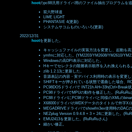
hoot
のpc88汎用ドライバ用のファイル抽出プログラムを追加
双六野球道
LIME LIGHT
PHANTASIE 4(更新)
システムサコムものいろいろ(更新)
2022/12/31
hoot
を更新した。
キャッシュファイルの実装方法を変更し、起動を高
ymfmに対応した。(YM2203/YM2608/YM2610/YM21
Windowsの高DPI表示に対応した。
Hキーでセレクタの階層表示順序を入れ換えられる
zlib 1.2.13に更新した。
音源表記の内容・実デバイス利用時の表示を変更した。
SHIFTキーが押されている状態で選曲した場合、R
PC98DOSドライバで INT21h AH=33h(Ctrl+Br
PC98ドライバでMPUの動作を修正した。(RuRuRu
PC88ドライバにPC98ドライバと同様のXMLのbina
X68000ドライバのMDXデータのタイトルで外字X
MEGADRIVEドライバでshowfm3ex使用時のDAC
NEZplug Version 0.9.4.8 + 3 + 24に更新した。(R
EMU2413を更新した。(RuRuRuさん)
細かい修正。