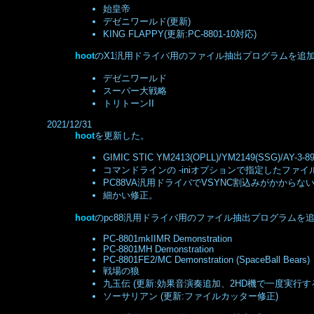
始皇帝
デゼニワールド(更新)
KING FLAPPY(更新:PC-8801-10対応)
hoot
のX1汎用ドライバ用のファイル抽出プログラムを追加し
デゼニワールド
スーパー大戦略
トリトーンII
2021/12/31
hoot
を更新した。
GIMIC STIC YM2413(OPLL)/YM2149(SSG)
コマンドラインの -iniオプションで指定したファ
PC88VA汎用ドライバでVSYNC割込みがかからない
細かい修正。
hoot
のpc88汎用ドライバ用のファイル抽出プログラムを追加
PC-8801mkIIMR Demonstration
PC-8801MH Demonstration
PC-8801FE2/MC Demonstration (SpaceBall Bears)
戦場の狼
九玉伝 (更新:効果音演奏追加、2HD機で一度実行
ソーサリアン (更新:ファイルカッター修正)