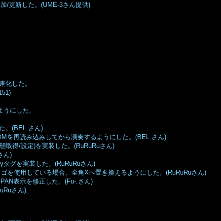
/更新した。(UME-3さん提供)
速化した。
51)
ようにした。
(BEL.さん)
OMを再読み込みしてから演奏するようにした。(BEL.さん)
eak状態取得/設定)を実装した。(RuRuRuさん)
さん)
ryタグを実装した。(RuRuRuさん)
ロゴを使用している場合、全角Xへ置き換えるようにした。(RuRuRuさん)
のPAN表示を修正した。(Fu-.さん)
uRuRuさん)