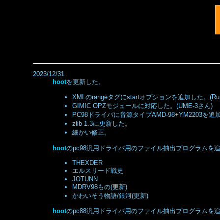
2023/12/31
hoot
を更新した。
XMLのrangeタグにstartオプションを追加した。(Ru
GIMIC OPZモジュールに対応した。(UME-3さん)
PC98ドライバに音源タイプAMD-98+YM2203を追加
zlib 1.3に更新した。
細かい修正。
hoot
のpc98汎用ドライバ用のファイル抽出プログラムを追加
THEXDER
エルスリード戦史
JOTUNN
MDRV98もの(更新)
かわいそう物語/銀河(更新)
hoot
のpc88汎用ドライバ用のファイル抽出プログラムを追加