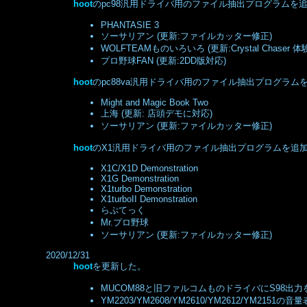
hoot
のpc98汎用ドライバ用のファイル抽出プログラムを追加
PHANTASIE 3
ソーサリアン (更新:ファイルカッター修正)
WOLFTEAMものいろいろ (更新:Crystal Chaser 
プロ野球FAN (更新:2DD版対応)
hoot
のpc88va汎用ドライバ用のファイル抽出プログラムを追
Might and Magic Book Two
上海 (更新: 店頭デモに対応)
ソーサリアン (更新:ファイルカッター修正)
hoot
のX1汎用ドライバ用のファイル抽出プログラムを追加し
X1C/X1D Demonstration
X1G Demonstration
X1turbo Demonstration
X1turboII Demonstration
らぷてっく
Mr.プロ野球
ソーサリアン (更新:ファイルカッター修正)
2020/12/31
hoot
を更新した。
MUCOM88と旧ファルコムものドライバにS98出力を
YM2203/YM2608/YM2610/YM2612/YM